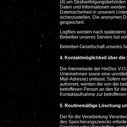
(4) um Strafverfolgungsbehörden 
Daten und Informationen werden d
Datensicherheit in unserem Unte
sicherzustellen. Die anonymen D
gespeichert.
Logfiles werden nach spätestens 
Betreiber unseres Servers hat voll
Betreiber-Gesellschaft unseres Se
4. Kontaktmöglichkeit über die 
Die Internetseite der HeiDoc V.O
Unternehmen sowie eine unmittel
Mail-Adresse) umfasst. Sofern ein
aufnimmt, werden die von der bet
betroffenen Person an den für d
Kontaktaufnahme zur betroffenen 
5. Routinemäßige Löschung u
Der für die Verarbeitung Verantw
des Speicherungszwecks erforder
Gesetzen oder Vorschriften, welch