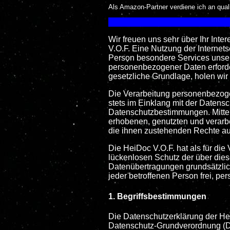
Als Amazon-Partner verdiene ich an quali
Wir freuen uns sehr über Ihr Int
V.O.F. Eine Nutzung der Internet
Person besondere Services unser
personenbezogener Daten erforder
gesetzliche Grundlage, holen wir 
Die Verarbeitung personenbezogen
stets im Einklang mit der Datens
Datenschutzbestimmungen. Mittel
erhobenen, genutzten und verarb
die ihnen zustehenden Rechte auf
Die HeiDoc V.O.F. hat als für di
lückenlosen Schutz der über dies
Datenübertragungen grundsätzlich
jeder betroffenen Person frei, p
1. Begriffsbestimmungen
Die Datenschutzerklärung der Hei
Datenschutz-Grundverordnung (DS