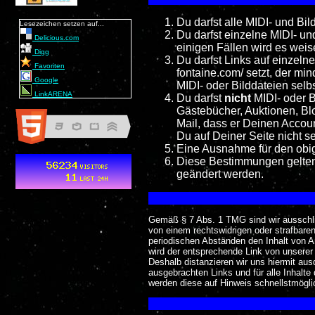
Du darfst alle MIDI- und B
Lesezeichen setzen auf...
Du darfst einzelne MIDI- un
Delicious.com
einigen Fällen wird es weis
Digg
Du darfst Links auf einzeln
Favoriten
fontaine.com/ setzt, der min
Google
MIDI- oder Bilddateien selbs
LinkARENA
Du darfst
nicht
MIDI- oder B
Gästebücher, Auktionen, Blo
Mail, dass er Deinen Accou
Du auf Deiner Seite nicht s
Eine Ausnahme für den obige
Diese Bestimmungen gelten 
geändert werden.
Gemäß § 7 Abs. 1 TMG sind wir ausschließ
von einem rechtswidrigen oder strafbaren
periodischen Abständen den Inhalt von An
wird der entsprechende Link von unserer 
Deshalb distanzieren wir uns hiermit ausd
ausgebrachten Links und für alle Inhalte
werden diese auf Hinweis schnellstmöglic