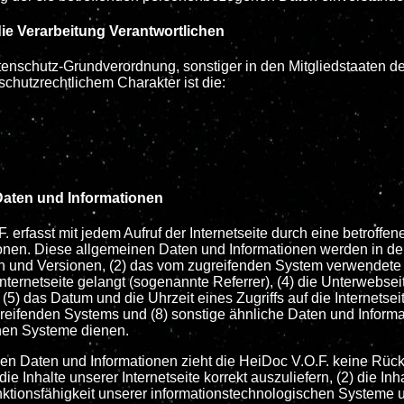
die Verarbeitung Verantwortlichen
atenschutz-Grundverordnung, sonstiger in den Mitgliedstaaten
hutzrechtlichem Charakter ist die:
Daten und Informationen
F. erfasst mit jedem Aufruf der Internetseite durch eine betroff
onen. Diese allgemeinen Daten und Informationen werden in den
 und Versionen, (2) das vom zugreifenden System verwendete Be
nternetseite gelangt (sogenannte Referrer), (4) die Unterwebse
(5) das Datum und die Uhrzeit eines Zugriffs auf die Internetseit
greifenden Systems und (8) sonstige ähnliche Daten und Informa
hen Systeme dienen.
en Daten und Informationen zieht die HeiDoc V.O.F. keine Rück
ie Inhalte unserer Internetseite korrekt auszuliefern, (2) die In
unktionsfähigkeit unserer informationstechnologischen Systeme 