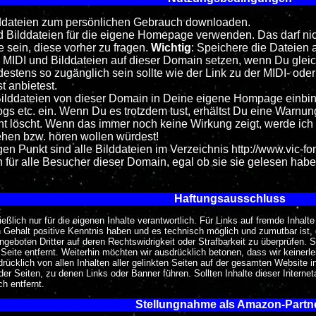
ilddateien zum persönlichen Gebrauch downloaden.
d Bilddateien für die eigene Homepage verwenden. Das darf nic
e sein, diese vorher zu fragen.
Wichtig
: Speichere die Dateien 
e MIDI und Bilddateien auf dieser Domain setzen, wenn Du gleich
destens so zugänglich sein sollte wie der Link zu der MIDI- oder
t anbietest.
ilddateien von dieser Domain in Deine eigene Hompage einbinden
gs etc. ein. Wenn Du es trotzdem tust, erhältst Du eine Warnu
nt löscht. Wenn das immer noch keine Wirkung zeigt, werde ich 
ehen bzw. hören wollen würdest!
n Punkt sind alle Bilddateien im Verzeichnis http://www.vic-font
für alle Besucher dieser Domain, egal ob sie sie gelesen habe
Haftungsausschluss
lich nur für die eigenen Inhalte verantwortlich. Für Links auf fremde Inhalte
 Gehalt positive Kenntnis haben und es technisch möglich und zumutbar ist, de
geboten Dritter auf deren Rechtswidrigkeit oder Strafbarkeit zu überprüfen. S
Seite entfernt. Weiterhin möchten wir ausdrücklich betonen, dass wir keinerlei
rücklich von allen Inhalten aller gelinkten Seiten auf der gesamten Website ink
 der Seiten, zu denen Links oder Banner führen. Sollten Inhalte dieser Inte
h entfernt.
Stellungnahme als Amazon-Partn