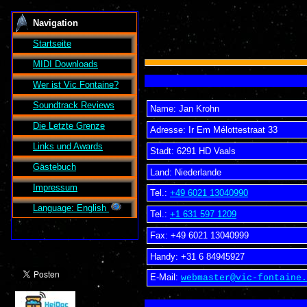
Navigation
Startseite
MIDI Downloads
Wer ist
Vic Fontaine
?
Soundtrack Reviews
Name:
Jan Krohn
Die Letzte Grenze
Adresse:
Ir Em Mélottestraat 33
Links und Awards
Stadt:
6291 HD
Vaals
Gästebuch
Land:
Niederlande
Impressum
Tel.:
+49 6021 13040990
Language: English
Tel.:
+1 631 597 1209
Fax:
+49 6021 13040999
Handy:
+31 6 84945927
E-Mail:
webmaster@vic-fontaine.