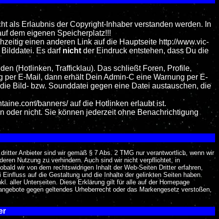
ht als Erlaubnis der Copyright-Inhaber verstanden werden. In
auf dem eigenen Speicherplatz!!!
zeitig einen anderen Link auf die Hauptseite http://www.vic-
 Bilddatei. Es darf
nicht
der Eindruck entstehen, dass Du die
 (Hotlinken, Trafficklau). Das schließt Foren, Profile,
ng per E-Mail, dann erhält Dein Admin-C eine Warnung per E-
die Bild- bzw. Sounddatei gegen eine Datei austauschen, die
aine.com/banners/ auf die Hotlinken erlaubt ist.
n oder nicht. Sie können jederzeit ohne Benachrichtigung
 dritter Anbieter sind wir gemäß § 7 Abs. 2 TMG nur verantwortlich, wenn wir
ren Nutzung zu verhindern. Auch sind wir nicht verpflichtet, in
obald wir von dem rechtswidrigen Inhalt der Web-Seiten Dritter erfahren,
 Einfluss auf die Gestaltung und die Inhalte der gelinkten Seiten haben.
l. aller Unterseiten. Diese Erklärung gilt für alle auf der Homepage
rnetangebote gegen geltendes Urheberrecht oder das Markengesetz verstoßen,
er