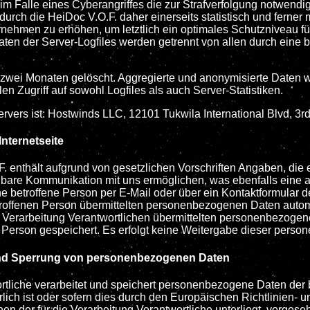
im Falle eines Cyberangriffes die zur Strafverfolgung notwend
urch die HeiDoc V.O.F. daher einerseits statistisch und ferner
rnehmen zu erhöhen, um letztlich ein optimales Schutzniveau f
aten der Server-Logfiles werden getrennt von allen durch ei
zwei Monaten gelöscht. Aggregierte und anonymisierte Daten we
en Zugriff auf sowohl Logfiles als auch Server-Statistiken.
rvers ist: Hostwinds LLC, 12101 Tukwila International Blvd, 3r
Internetseite
.F. enthält aufgrund von gesetzlichen Vorschriften Angaben, di
bare Kommunikation mit uns ermöglichen, was ebenfalls eine a
e betroffene Person per E-Mail oder über ein Kontaktformular d
roffenen Person übermittelten personenbezogenen Daten automat
ie Verarbeitung Verantwortlichen übermittelten personenbezoge
Person gespeichert. Es erfolgt keine Weitergabe dieser perso
nd Sperrung von personenbezogenen Daten
ortliche verarbeitet und speichert personenbezogene Daten der b
lich ist oder sofern dies durch den Europäischen Richtlinien-
en der für die Verarbeitung Verantwortliche unterliegt, vorges