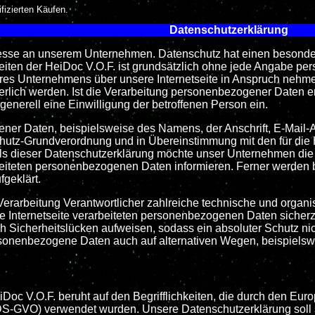
fizierten Käufen.
Datenschutzerklärung
eresse an unserem Unternehmen. Datenschutz hat einen besonder
seiten der HeiDoc V.O.F. ist grundsätzlich ohne jede Angabe p
es Unternehmens über unsere Internetseite in Anspruch nehme
lich werden. Ist die Verarbeitung personenbezogener Daten erf
generell eine Einwilligung der betroffenen Person ein.
er Daten, beispielsweise des Namens, der Anschrift, E-Mail-A
chutz-Grundverordnung und in Übereinstimmung mit den für die
s dieser Datenschutzerklärung möchte unser Unternehmen die Ö
eiteten personenbezogenen Daten informieren. Ferner werden b
geklärt.
e Verarbeitung Verantwortlicher zahlreiche technische und org
e Internetseite verarbeiteten personenbezogenen Daten sicherz
 Sicherheitslücken aufweisen, sodass ein absoluter Schutz ni
ersonenbezogene Daten auch auf alternativen Wegen, beispielswe
Doc V.O.F. beruht auf den Begrifflichkeiten, die durch den Eu
-GVO) verwendet wurden. Unsere Datenschutzerklärung soll sow