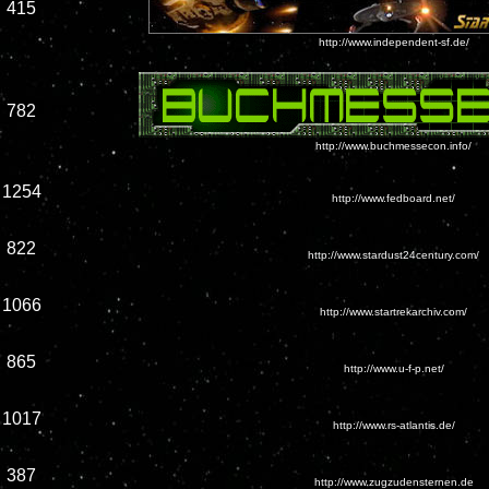
415
http://www.independent-sf.de/
782
http://www.buchmessecon.info/
1254
http://www.fedboard.net/
822
http://www.stardust24century.com/
1066
http://www.startrekarchiv.com/
865
http://www.u-f-p.net/
1017
http://www.rs-atlantis.de/
387
http://www.zugzudensternen.de