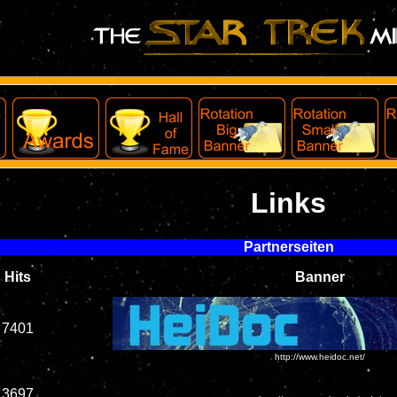
Links
Partnerseiten
Hits
Banner
7401
http://www.heidoc.net/
3697