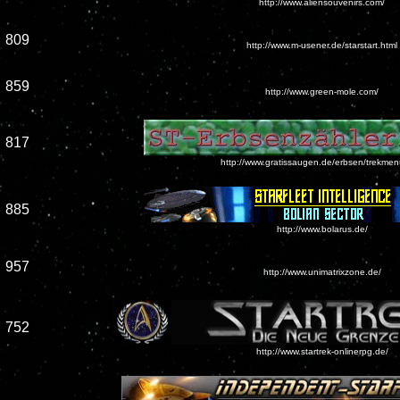
http://www.aliensouvenirs.com/
809
http://www.m-usener.de/starstart.html
859
http://www.green-mole.com/
817
http://www.gratissaugen.de/erbsen/trekmen
885
http://www.bolarus.de/
957
http://www.unimatrixzone.de/
752
http://www.startrek-onlinerpg.de/