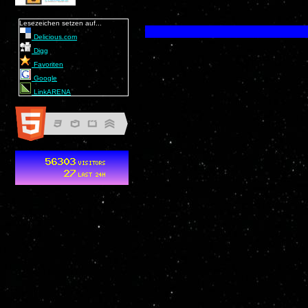
Lesezeichen setzen auf...
Delicious.com
Digg
Favoriten
Google
LinkARENA