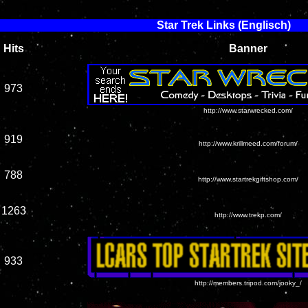
Star Trek
Links (Englisch)
Hits
Banner
973
http://www.starwrecked.com/
919
http://www.krillmeed.com/forum/
788
http://www.startrekgiftshop.com/
1263
http://www.trekp.com/
933
http://members.tripod.com/jooky_/