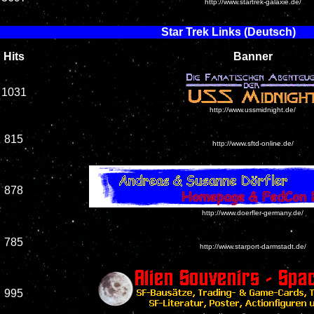
http://www.startrek-galaxie.de/
Star Trek
Links (Deutsch)
Hits
Banner
1031
http://www.ussmidnight.de/
815
http://www.sftd-online.de/
878
http://www.doerfler-germany.de/
785
http://www.starport-darmstadt.de/
995