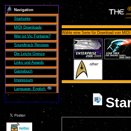
Navigation
Startseite
MIDI Downloads
Wähle eine Serie für Download von MIDI
Wer ist
Vic Fontaine
?
Soundtrack Reviews
Die Letzte Grenze
Links und Awards
Gästebuch
Impressum
Language: English
Sta