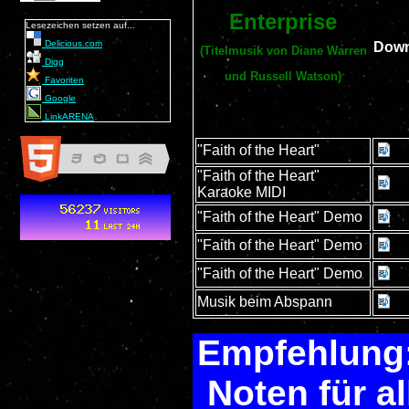
Enterprise
Lesezeichen setzen auf...
Delicious.com
Down
(Titelmusik von Diane Warren
Digg
und Russell Watson)
Favoriten
Google
LinkARENA
"Faith of the Heart"
"Faith of the Heart"
Karaoke MIDI
"Faith of the Heart" Demo
"Faith of the Heart" Demo
"Faith of the Heart" Demo
Musik beim Abspann
Empfehlung:
Noten für a