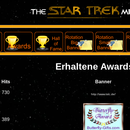
Erhaltene Award
Hits
Banner
730
http://www.tstc.de/
389