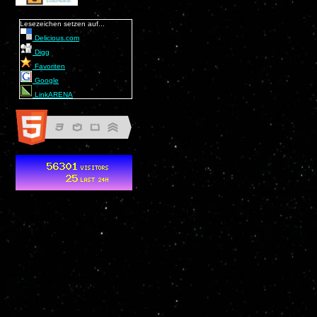
Lesezeichen setzen auf...
Delicious.com
Digg
Favoriten
Google
LinkARENA