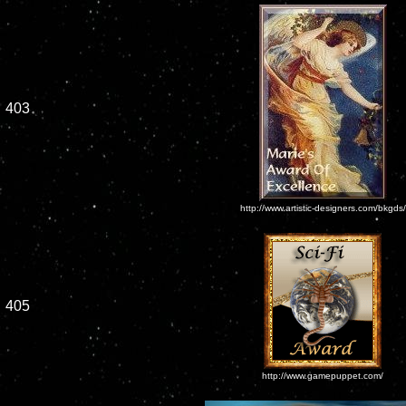
403
http://www.artistic-designers.com/bkgds/
405
http://www.gamepuppet.com/