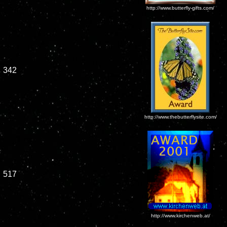
http://www.butterfly-gifts.com/
342
http://www.thebutterflysite.com/
517
http://www.kirchenweb.at/