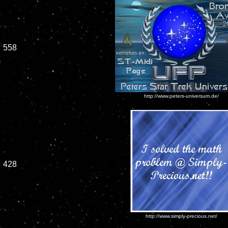
558
http://www.peters-universum.de/
428
http://www.simply-precious.net/